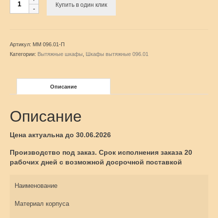
Купить в один клик
товара
Шкаф
вытяжной
ММ
Артикул:
ММ 096.01-П
096.01-
Категории:
Вытяжные шкафы
,
Шкафы вытяжные 096.01
П
малый
Описание
Описание
Цена актуальна до 30.06.2026
Производство под заказ. Срок исполнения заказа 20
рабочих дней с возможной досрочной поставкой
Наименование
Материал корпуса