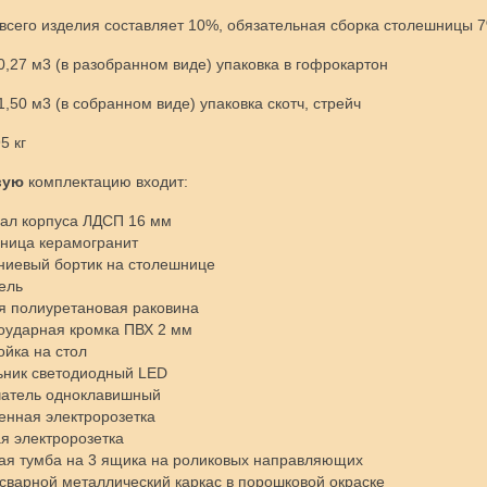
всего изделия составляет 10%, обязательная сборка столешницы 7
,27 м3 (в разобранном виде) упаковка в гофрокартон
,50 м3 (в собранном виде) упаковка скотч, стрейч
5 кг
вую
комплектацию входит:
ал корпуса ЛДСП 16 мм
ница керамогранит
иевый бортик на столешнице
ель
я полиуретановая раковина
оударная кромка ПВХ 2 мм
ойка на стол
ьник светодиодный LED
чатель одноклавишный
енная электророзетка
я электророзетка
ая тумба на 3 ящика на роликовых направляющих
сварной металлический каркас в порошковой окраске