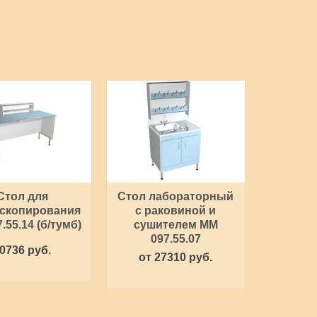
Стол для
Стол лабораторный
Стол о
скопирования
с раковиной и
ММ 
.55.14 (б/тумб)
сушителем ММ
097.55.07
0736 руб.
86
от 27310 руб.
ТАТЬ ДАЛЕЕ
ЧИТА
ЧИТАТЬ ДАЛЕЕ