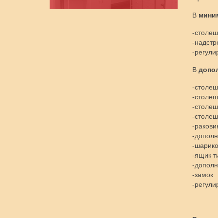
В
мини
-столеш
-надстр
-регули
В
допо
-столеш
-столеш
-столеш
-столеш
-ракови
-дополн
-шарик
-ящик т
-допол
-замок
-регули