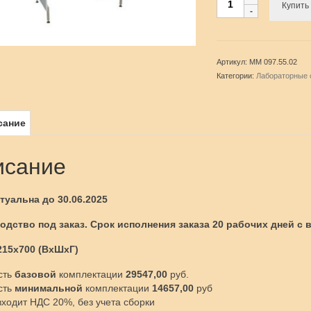
Купить 
товара
Стол
лабораторный
для
Артикул:
ММ 097.55.02
химических
Категории:
Лабораторные 
исследований
ММ
097.55.02
сание
исание
туальна до 30.06.2025
одство под заказ. Срок исполнения заказа 20 рабочих дней с
215х700 (ВхШхГ)
сть
базовой
комплектации
29547,00
руб.
сть
минимальной
комплектации
14657,00
руб
входит НДС 20%, без учета сборки