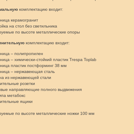
мальную
комплектацию входит:
ница керамогранит
ойка на стол без светильника
руемые по высоте металлические опоры
лнительную
комплектацию входит:
ница – полипропилен
ница – химически-стойкий пластик Trespa Toplab
ница пластик постформинг 38 мм
ница – нержавеющая сталь
на из нержавеющей стали
ительные розетки
овые направляющие полного выдвижения
ипа метабокс
нительные ящики
руемые по высоте металлические ножки 100 мм