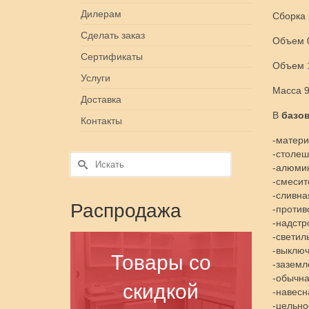
Дилерам
Сборка 
Сделать заказ
Объем 0
Сертификаты
Объем 1
Услуги
Масса 9
Доставка
В
базо
Контакты
-матери
-столеш
Искать:
-алюмин
-смесит
-сливна
Распродажа
-против
-надстр
-светил
-выклю
Товары со
-заземл
-обычна
скидкой
-навесн
-цельно